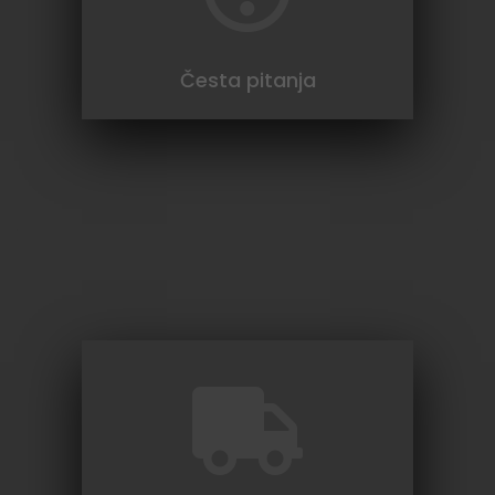
da nas kontaktirate.
više
Česta pitanja
Besplatno dolazimo
na vašu adresu da
preuzmemo elektronsku opremu koja vam
više ne treba. Prijavite se putem online
obrasca.