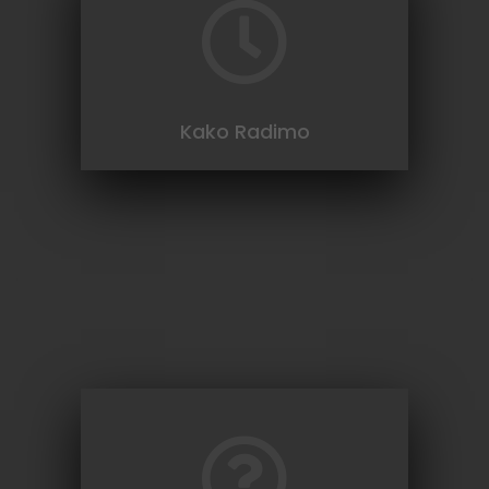
Ako imate elektronske uređaje koje više ne
koristite, zauzimaju vam prostor i skupljaju
prašinu. Možete pružiti novu šansu vašim
uređajima, a ujedno pomoći zajednici.
više
Kako Radimo
Pronađite odgovore na pitanja koja vas
interesuje, a za slučaj da vam nismo
ponudili odgovor, osjećajte se slobodni