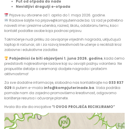
Put od otpada do nade
Nevidljivi dragulji e-otpada
Prijave su otvorene od 1. aprila do 1. maja 2026. godine.
Radove šaljite na prijave@kompjuterinade.ba. Uz rad je potrebno
navesti ime i prezime učenika, razred, školu, odabranu temu, kao i
kontakt podatke osobe koja podnosi prijavu.
Takmičenje nudi priliku za osvajanje vrijednih nagrada, uključujući
laptop ili računar, ali i za razvoj kreativnosti te učenje o reciklaži kroz
zabavne i edukativne zadatke.
Pobjednici će biti objavljeni 1. juna 2026. godine
, kada ćemo
predstaviti najkreativnije radove koji su osvojili pažnju volontera. Ne
propustite detalje o ceremoniji dodjele nagrada i pratećim
aktivnostima!
Za sve dodatne informacije, slobodno nas kontaktirajte na
033 837
029
ili putem e-maila
info@kompjuterinade.ba
. Vaša podrška
pomaže nam da zajedno promovišemo kreativnost, odgovorno
korištenje resursa i očuvanje planete.
Hvala što ste dio inicijative
“I OVOG PROLJEĆA RECIKLIRAMO”