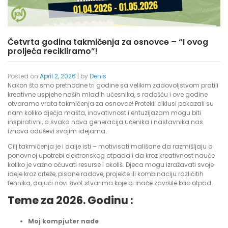
Četvrta godina takmičenja za osnovce – “I ovog
proljeća recikliramo”!
Posted on
April 2, 2026
|
by
Denis
Nakon što smo prethodne tri godine sa velikim zadovoljstvom pratili
kreativne uspjehe naših mladih učesnika, s radošću i ove godine
otvaramo vrata takmičenja za osnovce! Protekli ciklusi pokazali su
nam koliko dječja mašta, inovativnost i entuzijazam mogu biti
inspirativni, a svaka nova generacija učenika i nastavnika nas
iznova oduševi svojim idejama.
Cilj takmičenja je i dalje isti – motivisati mališane da razmišljaju o
ponovnoj upotrebi elektronskog otpada i da kroz kreativnost nauče
koliko je važno očuvati resurse i okoliš. Djeca mogu izražavati svoje
ideje kroz crteže, pisane radove, projekte ili kombinaciju različitih
tehnika, dajući novi život stvarima koje bi inače završile kao otpad.
Teme za 2026. Godinu :
Moj kompjuter nade