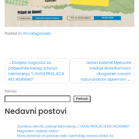
Posted in
Uncategorized
Post
Dodjela nagrada za
Jedan kabinet Mješovite
pobjednike trećeg izdanja
srednje škole Banovići
navigation
takmičenja “I OVOG PROLJEĆA
obogaćen novom
RECIKLIRAMO”
računarskom opremom
Pretraži
Pretraži
Nedavni postovi
Završeno četvrto izdanje takmičenja „I OVOG PROLJEĆA RECIKLIRAMO“:
Nagrađeni najbolji radovi
Nova donacija za jačanje rada Sportskog saveza osoba sa