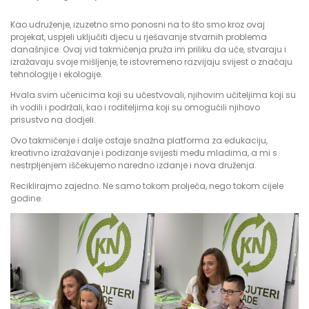
Kao udruženje, izuzetno smo ponosni na to što smo kroz ovaj
projekat, uspjeli uključiti djecu u rješavanje stvarnih problema
današnjice. Ovaj vid takmičenja pruža im priliku da uče, stvaraju i
izražavaju svoje mišljenje, te istovremeno razvijaju svijest o značaju
tehnologije i ekologije.
Hvala svim učenicima koji su učestvovali, njihovim učiteljima koji su
ih vodili i podržali, kao i roditeljima koji su omogućili njihovo
prisustvo na dodjeli.
Ovo takmičenje i dalje ostaje snažna platforma za edukaciju,
kreativno izražavanje i podizanje svijesti među mladima, a mi s
nestrpljenjem iščekujemo naredno izdanje i nova druženja.
Reciklirajmo zajedno. Ne samo tokom proljeća, nego tokom cijele
godine.