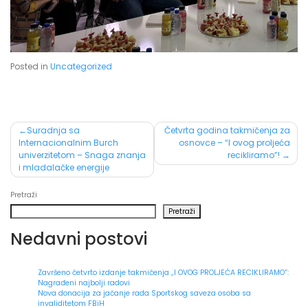
Posted in
Uncategorized
Post
Suradnja sa
Četvrta godina takmičenja za
Internacionalnim Burch
osnovce – “I ovog proljeća
navigation
univerzitetom – Snaga znanja
recikliramo”!
i mladalačke energije
Pretraži
Pretraži
Nedavni postovi
Završeno četvrto izdanje takmičenja „I OVOG PROLJEĆA RECIKLIRAMO“:
Nagrađeni najbolji radovi
Nova donacija za jačanje rada Sportskog saveza osoba sa
invaliditetom FBiH