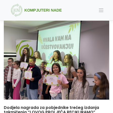
Skip
to
content
Dodjela nagrada za pobjednike trećeg izdanja
takmičenja “I OVOG PROLJEĆA RECIKLIRAMO”