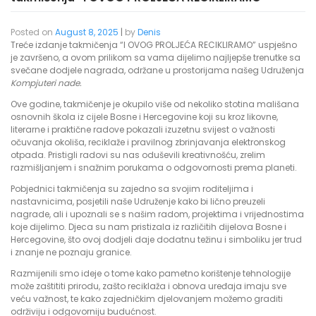
Posted on
August 8, 2025
|
by
Denis
Treće izdanje takmičenja “I OVOG PROLJEĆA RECIKLIRAMO” uspješno
je završeno, a ovom prilikom sa vama dijelimo najljepše trenutke sa
svečane dodjele nagrada, održane u prostorijama našeg Udruženja
Kompjuteri nade.
Ove godine, takmičenje je okupilo više od nekoliko stotina mališana
osnovnih škola iz cijele Bosne i Hercegovine koji su kroz likovne,
literarne i praktične radove pokazali izuzetnu svijest o važnosti
očuvanja okoliša, reciklaže i pravilnog zbrinjavanja elektronskog
otpada. Pristigli radovi su nas oduševili kreativnošću, zrelim
razmišljanjem i snažnim porukama o odgovornosti prema planeti.
Pobjednici takmičenja su zajedno sa svojim roditeljima i
nastavnicima, posjetili naše Udruženje kako bi lično preuzeli
nagrade, ali i upoznali se s našim radom, projektima i vrijednostima
koje dijelimo. Djeca su nam pristizala iz različitih dijelova Bosne i
Hercegovine, što ovoj dodjeli daje dodatnu težinu i simboliku jer trud
i znanje ne poznaju granice.
Razmijenili smo ideje o tome kako pametno korištenje tehnologije
može zaštititi prirodu, zašto reciklaža i obnova uređaja imaju sve
veću važnost, te kako zajedničkim djelovanjem možemo graditi
održiviju i odgovorniju budućnost.