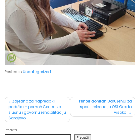
Posted in
Uncategorized
Post
Zajedno za napredak i
Printer doniran Udruženju za
podršku – pomoć Centru za
sport i rekreaciju OSI Grada
navigation
slušnu i govornu rehabilitaciju
Visoko
Sarajevo
Pretraži
Pretraži