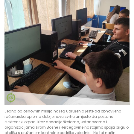
Jedna od osnovnih misija našeg udruženja jeste da obnovljena
računarska oprema dobije novu svrhu umjesto da postane
elektronski otpad. Kroz donacije školama, ustanovama i
organizacijama širom Bosne i Hercegovine nastojimo spojiti brigu o
okolišu s pružanjem konkretne podrške zajednici. Na taj način