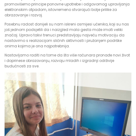
promovišemo principe ponovne upotrebe i odgovornog upravljanja
elektronskim otpadom, istovremeno stvarajući bolje prilike za
obrazovanje i razvoj.
Posebnu radost donijeli su nam iskreni osmijesi učenika, koji su nas
još jednom podsjetili da i naizgled mala gesta može imati veliki
značaj. Upravo takvi trenuci predstavljaju najveću motivaciju da
nastavimo s realizacijom sličnih aktivnosti i pružanjem podrške
onima kojima je ona najpotrebnija.
Nastavljamo raditi na tome da što više računara pronađe novi život
i doprinese obrazovanju, razvoju mladih i izgradnji održivije
budućnosti za sve.