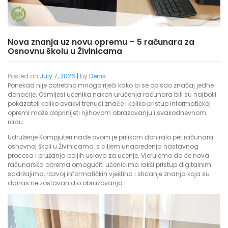
Nova znanja uz novu opremu – 5 računara za
Osnovnu školu u Živinicama
Posted on
July 7, 2026
|
by
Denis
Ponekad nije potrebno mnogo riječi kako bi se opisao značaj jedne
donacije. Osmijesi učenika nakon uručenja računara bili su najbolji
pokazatelj koliko ovakvi trenuci znače i koliko pristup informatičkoj
opremi može doprinijeti njihovom obrazovanju i svakodnevnom
radu.
Udruženje Kompjuteri nade ovom je prilikom doniralo pet računara
osnovnoj školi u Živinicama, s ciljem unapređenja nastavnog
procesa i pružanja boljih uslova za učenje. Vjerujemo da će nova
računarska oprema omogućiti učenicima lakši pristup digitalnim
sadržajima, razvoj informatičkih vještina i sticanje znanja koja su
danas neizostavan dio obrazovanja.