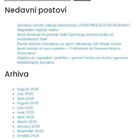
Nedavni postovi
Završeno četvrto izdanje takmičenja „I OVOG PROLJEĆA RECIKLIRAMO“:
Nagrađeni najbolji radovi
Nova donacija za jačanje rada Sportskog saveza osoba sa
invaliditetom FBiH
Printer doniran Udruženju za sport i rekreaciju OSI Grada Visoko
Nova znanja uz novu opremu – 5 računara za Osnovnu školu u
Živinicama
Zajedno za napredak i podršku – pomoć Centru za slušnu i govornu
rehabilitaciju Sarajevo
Arhiva
August 2026
July 2026
April 2026
August 2025
July 2025
June 2025
April 2025
March 2025
January 2025
November 2024
October 2024