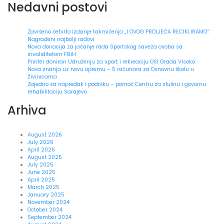
Nedavni postovi
Završeno četvrto izdanje takmičenja „I OVOG PROLJEĆA RECIKLIRAMO“:
Nagrađeni najbolji radovi
Nova donacija za jačanje rada Sportskog saveza osoba sa
invaliditetom FBiH
Printer doniran Udruženju za sport i rekreaciju OSI Grada Visoko
Nova znanja uz novu opremu – 5 računara za Osnovnu školu u
Živinicama
Zajedno za napredak i podršku – pomoć Centru za slušnu i govornu
rehabilitaciju Sarajevo
Arhiva
August 2026
July 2026
April 2026
August 2025
July 2025
June 2025
April 2025
March 2025
January 2025
November 2024
October 2024
September 2024