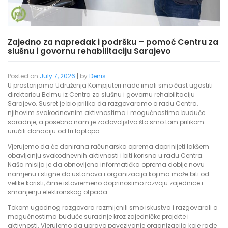
Zajedno za napredak i podršku – pomoć Centru za
slušnu i govornu rehabilitaciju Sarajevo
Posted on
July 7, 2026
|
by
Denis
U prostorijama Udruženja Kompjuteri nade imali smo čast ugostiti
direktoricu Belmu iz Centra za slušnu i govornu rehabilitaciju
Sarajevo. Susret je bio prilika da razgovaramo o radu Centra,
njihovim svakodnevnim aktivnostima i mogućnostima buduće
saradnje, a posebno nam je zadovoljstvo što smo tom prilikom
uručili donaciju od tri laptopa.
Vjerujemo da će donirana računarska oprema doprinijeti lakšem
obavljanju svakodnevnih aktivnosti i biti korisna u radu Centra.
Naša misija je da obnovljena informatička oprema dobije novu
namjenu i stigne do ustanova i organizacija kojima može biti od
velike koristi, čime istovremeno doprinosimo razvoju zajednice i
smanjenju elektronskog otpada.
Tokom ugodnog razgovora razmijenili smo iskustva i razgovarali o
mogućnostima buduće suradnje kroz zajedničke projekte i
aktivnosti. Vjerujemo da upravo povezivanje organizacija koje rade