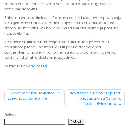
za dobrobit zajednice stvara nove prilike i donosi dugoročne
pozitivne promjene.
Zahvaljujemo se direktorici Belmi na posjeti i ukazanom povjerenju.
Radujemo se budućoj suradnji i zajedničkim projektima koji će
doprinijeti stvaranju još boljih prilika za sve one kojima je podrška
najpotrebnija.
Nastavite pratiti rad Udruženja Kompjuteri nade, jer ćemo i u
narednom periodu nastaviti dijeliti priče o donacijama,
partnerstvima i projektima kojima zajedno gradimo inkluzivniju,
održiviju i digitalno dostupniju zajednicu.
Posted in
Uncategorized
Post
Naša priča na Federalnoj TV:
Nova znanja uz novu opremu
zajedno za bolje prilike
– 5 računara za Osnovnu
navigation
školu u Živinicama
Pretraži
Pretraži