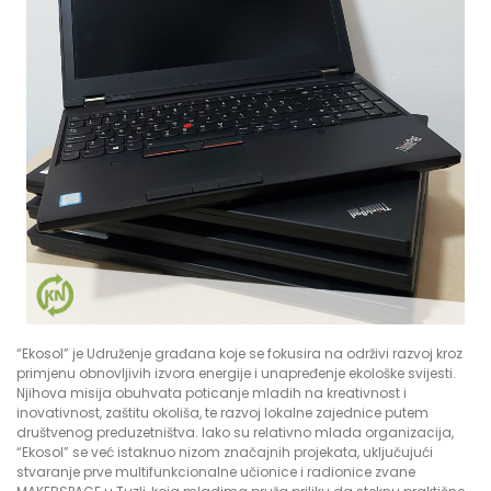
“Ekosol” je Udruženje građana koje se fokusira na održivi razvoj kroz
primjenu obnovljivih izvora energije i unapređenje ekološke svijesti.
Njihova misija obuhvata poticanje mladih na kreativnost i
inovativnost, zaštitu okoliša, te razvoj lokalne zajednice putem
društvenog preduzetništva. Iako su relativno mlada organizacija,
“Ekosol” se već istaknuo nizom značajnih projekata, uključujući
stvaranje prve multifunkcionalne učionice i radionice zvane