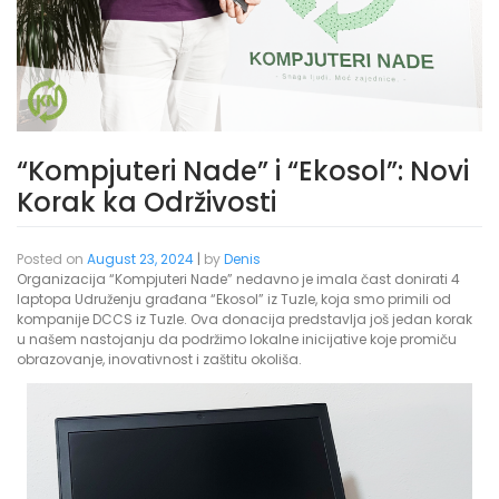
“Kompjuteri Nade” i “Ekosol”: Novi
Korak ka Održivosti
Posted on
August 23, 2024
|
by
Denis
Organizacija “Kompjuteri Nade” nedavno je imala čast donirati 4
laptopa Udruženju građana “Ekosol” iz Tuzle, koja smo primili od
kompanije DCCS iz Tuzle. Ova donacija predstavlja još jedan korak
u našem nastojanju da podržimo lokalne inicijative koje promiču
obrazovanje, inovativnost i zaštitu okoliša.