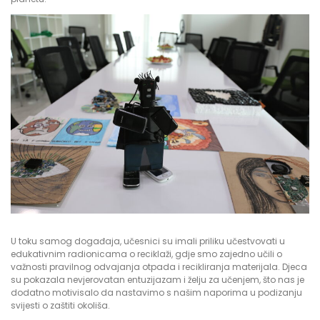
U toku samog događaja, učesnici su imali priliku učestvovati u
edukativnim radionicama o reciklaži, gdje smo zajedno učili o
važnosti pravilnog odvajanja otpada i recikliranja materijala. Djeca
su pokazala nevjerovatan entuzijazam i želju za učenjem, što nas je
dodatno motivisalo da nastavimo s našim naporima u podizanju
svijesti o zaštiti okoliša.