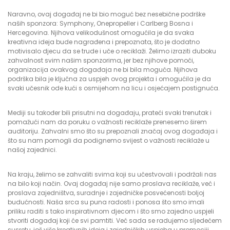
Naravno, ovaj događaj ne bi bio moguć bez nesebične podrške
naših sponzora: Symphony, Onepropeller i Carlberg Bosna i
Hercegovina. Njihova velikodušnost omogućila je da svaka
kreativna ideja bude nagrađena i prepoznata, što je dodatno
motivisalo djecu da se trude i uče o reciklaži. Želimo izraziti duboku
zahvalnost svim našim sponzorima, jer bez njihove pomoći,
organizacija ovakvog događaja ne bi bila moguća. Njihova
podrška bila je ključna za uspjeh ovog projekta i omogućila je da
svaki učesnik ode kući s osmijehom na licu i osjećajem postignuća.
Mediji su također bili prisutni na događaju, prateći svaki trenutak i
pomažući nam da poruku o važnosti reciklaže prenesemo širem
auditoriju. Zahvalni smo što su prepoznali značaj ovog događaja i
što su nam pomogli da podignemo svijest o važnosti reciklaže u
našoj zajednici.
Na kraju, želimo se zahvaliti svima koji su učestvovali i podržali nas
na bilo koji način. Ovaj događaj nije samo proslava reciklaže, već i
proslava zajedništva, suradnje i zajedničke posvećenosti boljoj
budućnosti. Naša srca su puna radosti i ponosa što smo imali
priliku raditi s tako inspirativnom djecom i što smo zajedno uspjeli
stvoriti događaj koji će svi pamtiti. Već sada se radujemo sljedećem
susretu, još više kreativnih ideja i zajedničkih uspjeha u promociji