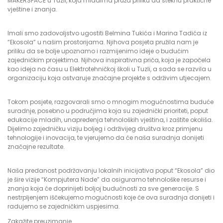
MAKERSPACE u Tuzli, koja mladima pruža priliku da steknu praktične
vještine i znanja.
Imali smo zadovoljstvo ugostiti Belmina Tukića i Marina Tadića iz
“Ekosola” u našim prostorijama. Njihova posjeta pružila nam je
priliku da se bolje upoznamo i razmijenimo ideje o budućim
zajedničkim projektima. Njihova inspirativna priča, koja je započela
kao ideja na času u Elektrotehničkoj školi u Tuzli, a sada se razvila u
organizaciju koja ostvaruje značajne projekte s održivim utjecajem.
Tokom posjete, razgovarali smo o mnogim mogućnostima buduće
suradnje, posebno u područjima koja su zajednički prioriteti, poput
edukacije mladih, unapređenja tehnoloških vještina, i zaštite okoliša.
Dijelimo zajedničku viziju boljeg i održivijeg društva kroz primjenu
tehnologije i inovacija, te vjerujemo da će naša suradnja donijeti
značajne rezultate.
Naša predanost podržavanju lokalnih inicijativa poput “Ekosola” dio
je šire vizije “Kompjutera Nade” da osiguramo tehnološke resurse i
znanja koja će doprinijeti boljoj budućnosti za sve generacije. S
nestrpljenjem iščekujemo mogućnosti koje će ova suradnja donijeti i
radujemo se zajedničkim uspjesima.
Zakažite preuzimanje