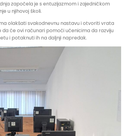
dnja započela je s entuzijazmom i zajedničkom
e u njihovoj školi.
ema olakšati svakodnevnu nastavu i otvoriti vrata
da će ovi računari pomoći učenicima da razviju
tu i potaknuti ih na daljnji napredak.