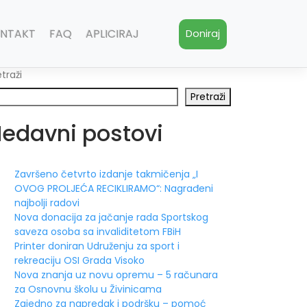
NTAKT
FAQ
APLICIRAJ
Doniraj
etraži
Pretraži
edavni postovi
Završeno četvrto izdanje takmičenja „I
OVOG PROLJEĆA RECIKLIRAMO“: Nagrađeni
najbolji radovi
Nova donacija za jačanje rada Sportskog
saveza osoba sa invaliditetom FBiH
Printer doniran Udruženju za sport i
rekreaciju OSI Grada Visoko
Nova znanja uz novu opremu – 5 računara
za Osnovnu školu u Živinicama
Zajedno za napredak i podršku – pomoć