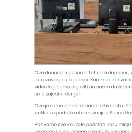
Ova donacija nije samo tehnički doprinos, 
obrazovanje u zajednici. Kao znak zahvalnost
video koji ćemo objaviti na našim društveni
smo zajedno donijeli.
Ovo je samo početak naših aktivnosti u 202
prilike za podršku obrazovanju u Bosni i He
Pozivamo sve koji žele podržati našu misiju
možemo učiniti mnogo više za budućnost m