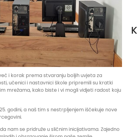
K
već i korak prema stvaranju boljih uvjeta za
i, učenici i nastavnici škole pripremili su kratki
m mrežama, kako biste i vi mogli vidjeti radost koju
5. godini, a naš tim s nestrpljenjem iščekuje nove
rcegovini.
 da nam se pridruže u sličnim inicijativama. Zajedno
ladih i obrazovanje širom naše zemlje.