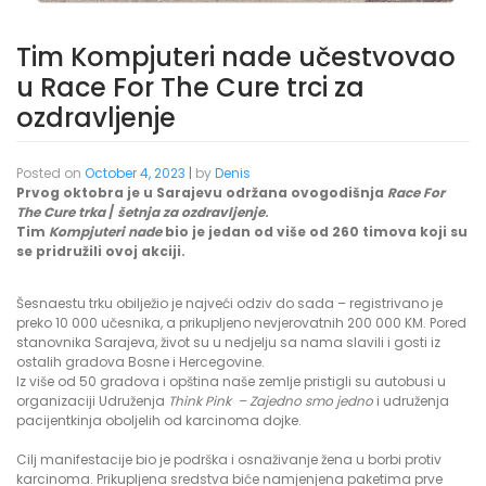
Tim Kompjuteri nade učestvovao
u Race For The Cure trci za
ozdravljenje
Posted on
October 4, 2023
|
by
Denis
Prvog oktobra je u Sarajevu održana ovogodišnja
Race For
The Cure trka
/
šetnja za ozdravljenje
.
Tim
Kompjuteri nade
bio je jedan od više od 260 timova koji su
se pridružili ovoj akciji.
Šesnaestu trku obilježio je najveći odziv do sada – registrivano je
preko 10 000 učesnika, a prikupljeno nevjerovatnih 200 000 KM. Pored
stanovnika Sarajeva, život su u nedjelju sa nama slavili i gosti iz
ostalih gradova Bosne i Hercegovine.
Iz više od 50 gradova i opština naše zemlje pristigli su autobusi u
organizaciji Udruženja
Think Pink – Zajedno smo jedno
i udruženja
pacijentkinja oboljelih od karcinoma dojke.
Cilj manifestacije bio je podrška i osnaživanje žena u borbi protiv
karcinoma. Prikupljena sredstva biće namjenjena paketima prve