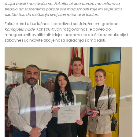
uvijek bavili i nastavićemo. Fakultet bi, kao obrazovna ustanova,
trebalo da studentima pokaže sve mogućnosti koje im se pružaju
ukoliko žele da recikliraju svoj stari računar ili telefon.
Fakultet će i u budućnosti sarađivati sa Udruženjem građana
Kompjuteri nade
. Konstruktivan razgovor nas je doveo do
mnogobrojnih kvalitetnih ideja i nadamo se da će kroz edukacije i
zabavne i učinkovite akcije naša saradnja samo rasti.