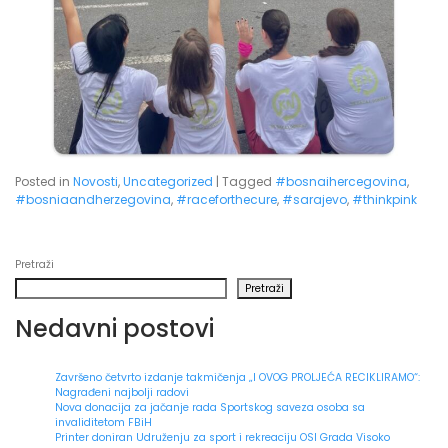
Posted in
Novosti
,
Uncategorized
|
Tagged
#bosnaihercegovina
,
#bosniaandherzegovina
,
#raceforthecure
,
#sarajevo
,
#thinkpink
Pretraži
Pretraži
Nedavni postovi
Završeno četvrto izdanje takmičenja „I OVOG PROLJEĆA RECIKLIRAMO“:
Nagrađeni najbolji radovi
Nova donacija za jačanje rada Sportskog saveza osoba sa
invaliditetom FBiH
Printer doniran Udruženju za sport i rekreaciju OSI Grada Visoko