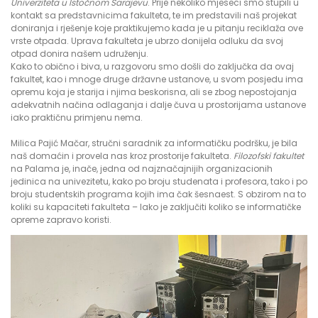
Univerziteta u Istočnom Sarajevu
. Prije nekoliko mjeseci smo stupili u
kontakt sa predstavnicima fakulteta, te im predstavili naš projekat
doniranja i rješenje koje praktikujemo kada je u pitanju reciklaža ove
vrste otpada. Uprava fakulteta je ubrzo donijela odluku da svoj
otpad donira našem udruženju.
Kako to obično i biva, u razgovoru smo došli do zaključka da ovaj
fakultet, kao i mnoge druge državne ustanove, u svom posjedu ima
opremu koja je starija i njima beskorisna, ali se zbog nepostojanja
adekvatnih načina odlaganja i dalje čuva u prostorijama ustanove
iako praktičnu primjenu nema.
Milica Pajić Mačar, stručni saradnik za informatičku podršku, je bila
naš domaćin i provela nas kroz prostorije fakulteta.
Filozofski fakultet
na Palama je, inače, jedna od najznačajnijih organizacionih
jedinica na univezitetu, kako po broju studenata i profesora, tako i po
broju studentskih programa kojih ima čak šesnaest. S obzirom na to
koliki su kapaciteti fakulteta – lako je zaključiti koliko se informatičke
opreme zapravo koristi.