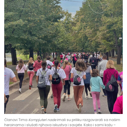
Članovi Tima
Kompjuteri nade
imali su priliku razgovarati sa našim
heroinama i slušati njihova iskustva i savjete. Kako i sami kažu –