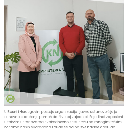
U Bosni i Hercegovini postoje organizacije i javne ustanove čije je
osnovno zaduženje pomoć društvenoj zajednici. Pojedinci zaposleni
u takvim ustanovama svakodnevno se susreću sa mnogim teškim
pričama naših sugrađana i trude se da na sve načine dođu do