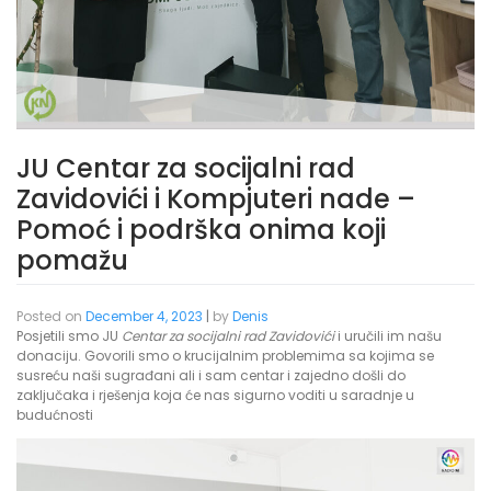
JU Centar za socijalni rad
Zavidovići i Kompjuteri nade –
Pomoć i podrška onima koji
pomažu
Posted on
December 4, 2023
|
by
Denis
Posjetili smo JU
Centar za socijalni rad Zavidovići
i uručili im našu
donaciju. Govorili smo o krucijalnim problemima sa kojima se
susreću naši sugrađani ali i sam centar i zajedno došli do
zaključaka i rješenja koja će nas sigurno voditi u saradnje u
budućnosti