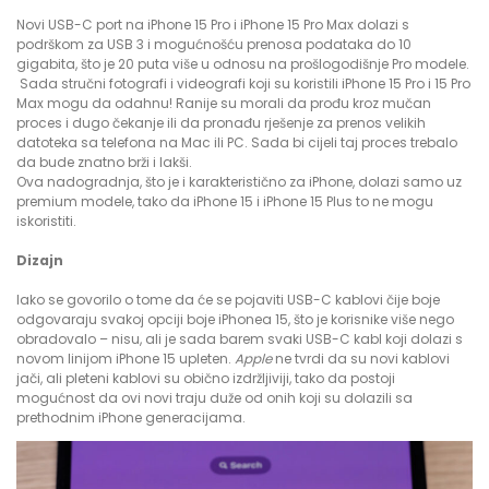
Novi USB-C port na iPhone 15 Pro i iPhone 15 Pro Max dolazi s
podrškom za USB 3 i mogućnošću prenosa podataka do 10
gigabita, što je 20 puta više u odnosu na prošlogodišnje Pro modele.
Sada stručni fotografi i videografi koji su koristili iPhone 15 Pro i 15 Pro
Max mogu da odahnu! Ranije su morali da prođu kroz mučan
proces i dugo čekanje ili da pronađu rješenje za prenos velikih
datoteka sa telefona na Mac ili PC. Sada bi cijeli taj proces trebalo
da bude znatno brži i lakši.
Ova nadogradnja, što je i karakteristično za iPhone, dolazi samo uz
premium modele, tako da iPhone 15 i iPhone 15 Plus to ne mogu
iskoristiti.
Dizajn
Iako se govorilo o tome da će se pojaviti USB-C kablovi čije boje
odgovaraju svakoj opciji boje iPhonea 15, što je korisnike više nego
obradovalo – nisu, ali je sada barem svaki USB-C kabl koji dolazi s
novom linijom iPhone 15 upleten.
Apple
ne tvrdi da su novi kablovi
jači, ali pleteni kablovi su obično izdržljiviji, tako da postoji
mogućnost da ovi novi traju duže od onih koji su dolazili sa
prethodnim iPhone generacijama.