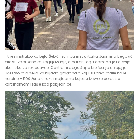
Fitnes instruktorka Lejla Šebić i zumba instruktorka Jasmina Begović
bile su zadužene za zagrijavanje, a nakon toga održana je i dječija
trka i trka za rekreativce. Centralni događaj je bio šetnja u kojoj je
učestvovalo nekoliko hiljada građana a koju su predvodile naše
heroine – 500 žena u roze majicama koje su iz svoje borbe sa
karcinomom izašle kao pobjednice.