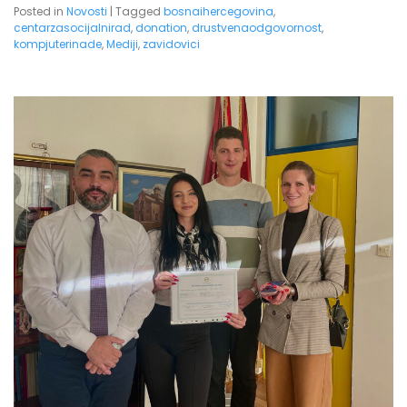
Posted in
Novosti
|
Tagged
bosnaihercegovina
,
centarzasocijalnirad
,
donation
,
drustvenaodgovornost
,
kompjuterinade
,
Mediji
,
zavidovici