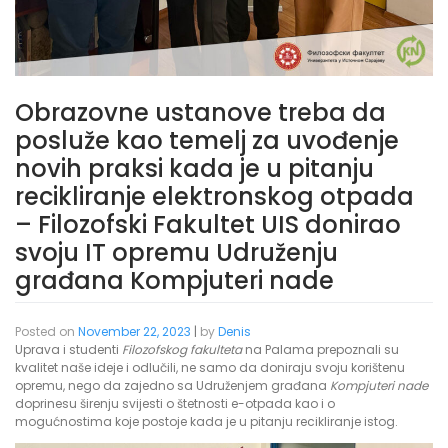
Obrazovne ustanove treba da
posluže kao temelj za uvođenje
novih praksi kada je u pitanju
recikliranje elektronskog otpada
– Filozofski Fakultet UIS donirao
svoju IT opremu Udruženju
građana Kompjuteri nade
Posted on
November 22, 2023
|
by
Denis
Uprava i studenti
Filozofskog fakulteta
na Palama prepoznali su
kvalitet naše ideje i odlučili, ne samo da doniraju svoju korištenu
opremu, nego da zajedno sa Udruženjem građana
Kompjuteri nade
doprinesu širenju svijesti o štetnosti e-otpada kao i o
mogućnostima koje postoje kada je u pitanju recikliranje istog.