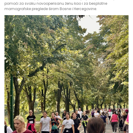
pomoći za svaku novooperisanu ženu kao i za besplatne
mamografske preglede širom Bosne i Hercegovine.