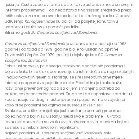
rješenja. Često zaboravljamo da se i takve ustanove nose sa svojim
internim problemima – od nedostatka finansijskih sredstava preko
loših uslova za rad pa sve do nedostatka stručnog kadra. Članovi
udruženja
Kompjuteri nade
su odličili da posjete jednu takvu
ustanovu i pruže svoju pomoć i podršku.
Bili smo gosti JU
Centar za socijalni rad Zavidovići
.
Centar za socijalni rad Zavidovići
je ustanova koja postoji od 1963.
godine i od tada do 1979. godine bio je fokusiran na opštine
Zavidovići i Žepče. Od 1979. postoji i dejstvuje kao SO
Centar za
socijalni rad Zavidovići
.
Fokus ustanove je, prije svega, istraživanje socijalnih problema i
pojava kako bi se kroz upoznavanje sa istim došlo do najpraktičnijih
i najučinkovitijih rješenja. Planiraju se šire i sveobuhvatne mjere i
iniciraju programi za pojedine akcije. Prioritet im je i, kako kažu,
razvijanje preventivnog rada sa ciljem smanjena potreba za
pružanjem neposredne pomoći. Trude se i da uspostave saradnju i
koordinaciju sa drugim ustanovama i pojedincima u zajednici
kako bi se problemi sa kojima se susreću lakše riješili.
Svakako, ono što je najbitnije jeste pružanje pomoći grupama i
pojedincima koji nisu u stanju riješiti svoje probleme – ukratko –
javna ustanova čija su vrata uvijek otvorena svima onima koji se
susreću sa nekom životnom neprilikom.
Najveći problem JU
Centar za socijalni rad Zavidovići
jeste
neispunjavanje zajedničkih minimalnih standarda o prostornim