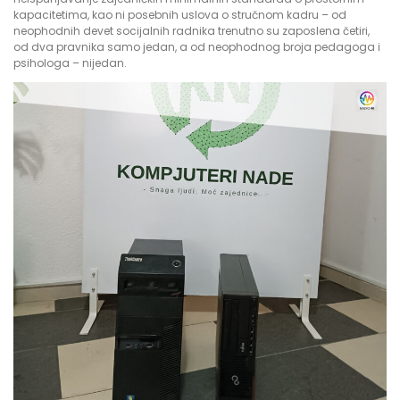
kapacitetima, kao ni posebnih uslova o stručnom kadru – od
neophodnih devet socijalnih radnika trenutno su zaposlena četiri,
od dva pravnika samo jedan, a od neophodnog broja pedagoga i
psihologa – nijedan.