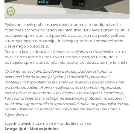
Rješavanje ovih problema svakako bi popravilo i podiglo kvalitet
rada ove ustanove na jedan viši nivo. Imajući u vidu i činjenicu da je
postojeća oprema za rad poprilično zastarjela i da postoji potreba
za zamjenom iste, donacija Udruženja građana
Kompjuteri nade
više je nego dobrodošla.
Donacija koju je dobila JU
Centar za socijalni rad Zavidovići
, u velikoj
mjeri će olakšati rad uposlenika ustanove imajući u vidu da je
postojeća oprema zastarjela i da postoji potreba za zamjenom iste.
JU Centar za socijalni Zavidovići u skorijoj budućnosti planira
aktivnosti koje će doprinijeti jačanju kadrovskih, prostornih i
materijalnih kapaciteta naše ustanove. Svesrdno podržavamo svaki
vid borbe za zaštitu okoliša i mišljenja smo da je Vaša organizacija
prava prilika za sve nas da više učinimo u tom pogledu. Recikliranje,
kao i sama svjesnost o odlaganju elektronskog otpada na ispravan i
po okolinu siguran način je zapravo jedini način da generacijama koje
dolaze ukažemo na važnost očuvanja životne sredine i prostora u
kojem živimo.
Zajedno uvijek možemo više – pridružite nam se.
Snaga ljudi. Moć zajednice.