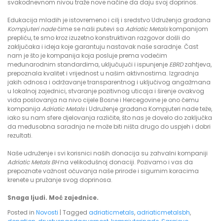
svakodnevnom nivou traže nove načine da daju svoj doprinos.
Edukacija mladih je istovremeno i cilj i sredstvo Udruženja građana
Kompjuteri nade
čime se naši putevi sa
Adriatic Metals
kompanijom
prepliću, te smo kroz izuzetno konstruktivan razgovor došli do
zaključaka i ideja koje garantuju nastavak naše saradnje. Čast
nam je što je kompanija koja posluje prema vodećim
međunarodnim standardima, uključujući i ispunjenje
EBRD
zahtjeva,
prepoznala kvalitet i vrijednost u našim aktivnostima. Izgradnja
jakih odnosa i održavanje transparentnog i uključivog angažmana
u lokalnoj zajednici, stvaranje pozitivnog uticaja i širenje ovakvog
vida poslovanja na nivo cijele Bosne i Hercegovine je ono čemu
kompanija
Adriatic Metals
i Udruženje građana Kompjuteri nade teže,
iako su nam sfere djelovanja različite, što nas je dovelo do zaključka
da međusobna saradnja ne može biti ništa drugo do uspjeh i dobri
rezultati.
Naše udruženje i svi korisnici naših donacija su zahvalni kompaniji
Adriatic Metals BH
na velikodušnoj donaciji. Pozivamo i vas da
prepoznate važnost očuvanja naše prirode i sigurnim koracima
krenete u pružanje svog doprinosa.
Snaga ljudi. Moć zajednice.
Posted in
Novosti
|
Tagged
adriaticmetals
,
adriaticmetalsbh
,