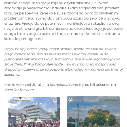
količina snage i inspiracije koju su osjetili prisustvujući ovom
događaju je nevjerovatna i naučili su kako sagledati ovaj problem i
iz druge perspektive. Žene koje su se izborile sa ovim zdravstvenim
problemom treba svima da nam budu uzori i da se priče o njihovoj
snazi šire. Vjeruju da će putem ovih manifestacija i okupljanja ova
nevjerovatna energija biti usmjerena na svaku ženu kojoj je potrebna
snaga i motivacija u borbi, ali i na sve nas koji želimo ali ne znamo
kako da pomognemo.
Uvijek postoji način i mogućnost ukoliko iskreno želiš biti društveno
odgovorna osoba. Bilo da želiš da zaštitiš životnu sredinu ili da
pomogneš nekome od svojih sugrađana. Sve je više organizacija kao
što je Think Pink ili Kompjuteri nade – svi mi smo tu sa, možda malo
drugačijim ciljevima, ali sa potpuno istom idejom – pomoći društvenoj
zajednici.
– kažu volonteri Udruženja
Kompjuteri nade
koji su bili učesnici na
Race For The cure
.