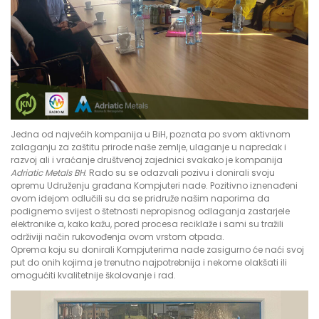
Jedna od najvećih kompanija u BiH, poznata po svom aktivnom
zalaganju za zaštitu prirode naše zemlje, ulaganje u napredak i
razvoj ali i vraćanje društvenoj zajednici svakako je kompanija
Adriatic Metals BH
. Rado su se odazvali pozivu i donirali svoju
opremu Udruženju građana Kompjuteri nade. Pozitivno iznenađeni
ovom idejom odlučili su da se pridruže našim naporima da
podignemo svijest o štetnosti nepropisnog odlaganja zastarjele
elektronike a, kako kažu, pored procesa reciklaže i sami su tražili
održiviji način rukovođenja ovom vrstom otpada.
Oprema koju su donirali Kompjuterima nade zasigurno će naći svoj
put do onih kojima je trenutno najpotrebnija i nekome olakšati ili
omogućiti kvalitetnije školovanje i rad.