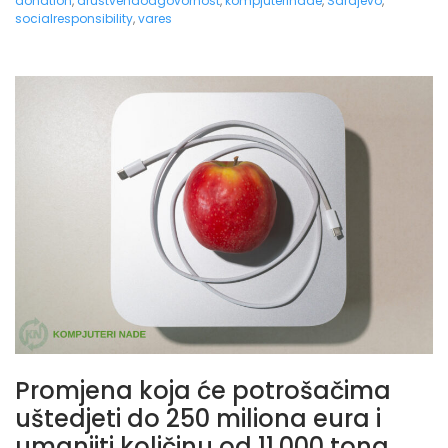
donation
,
drustvenaodgovornost
,
kompjuterinade
,
Sarajevo
,
socialresponsibility
,
vares
Promjena koja će potrošačima
uštedjeti do 250 miliona eura i
umanjiti količinu od 11.000 tona