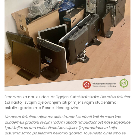
Prodekan za nauku, doc. dr Ognjen Kurteš kaže kako
Filozofski fakultet
UIS
nastoji svojim djelovanjem biti primjer svojim studentima i
ostalim građanima Bosne i Hercegovine.
Na ovom fakultetu diplome stiču izuzetni studenti koji će sutra kao
akademski građani svojim radom uticati na budućnost naše zajednice
i put kojim se ona kreće. Ekološka svijest nije pomodarstvo i nije
aktuelna samo posljednjih nekoliko godina. To je nešto čime smo se