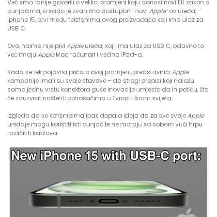
Već smo ranije govorili o velikoj promjeni koju donosi novi EU zakon o
punjačima, a sada je zvanično dostupan i novi
Apple
-ov uređaj –
Iphone 15, prvi među telefonima ovog proizvođača koji ima ulaz za
USB C.
Ovo, naime, nije prvi
Apple
uređaj koji ima ulaz za USB C, odavno to
već imaju
Apple
Mac računari i većina iPad-a.
Kada se tek pojavila priča o ovoj promjeni, predstavnici
Apple
kompanije imali su svoje stavove – da strogi propisi koji nalažu
samo jednu vrstu konektora guše inovacije umjesto da ih potiču, što
će zauzvrat naštetiti potrošačima u Evropi i širom svijeta.
Izgleda da se korisnicima ipak dopala ideja da za sve svoje
Apple
uređaje mogu koristiti isti punjač te ne moraju sa sobom vući hrpu
različitih kablova.