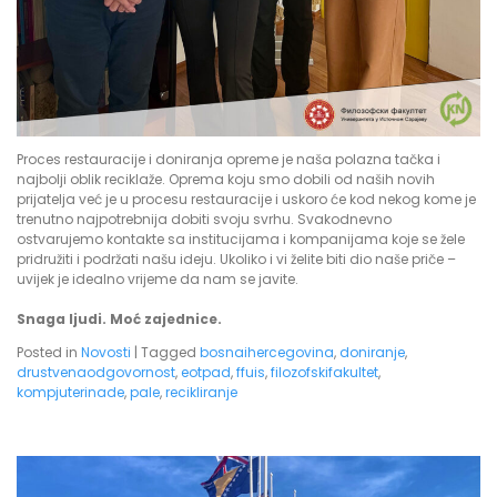
Proces restauracije i doniranja opreme je naša polazna tačka i
najbolji oblik reciklaže. Oprema koju smo dobili od naših novih
prijatelja već je u procesu restauracije i uskoro će kod nekog kome je
trenutno najpotrebnija dobiti svoju svrhu. Svakodnevno
ostvarujemo kontakte sa institucijama i kompanijama koje se žele
pridružiti i podržati našu ideju. Ukoliko i vi želite biti dio naše priče –
uvijek je idealno vrijeme da nam se javite.
Snaga ljudi. Moć zajednice.
Posted in
Novosti
|
Tagged
bosnaihercegovina
,
doniranje
,
drustvenaodgovornost
,
eotpad
,
ffuis
,
filozofskifakultet
,
kompjuterinade
,
pale
,
recikliranje