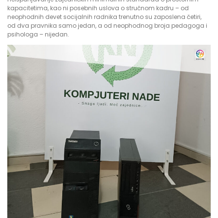
kapacitetima, kao ni posebnih uslova o stručnom kadru – od
neophodnih devet socijalnih radnika trenutno su zaposlena četiri,
od dva pravnika samo jedan, a od neophodnog broja pedagoga i
psihologa – nijedan.