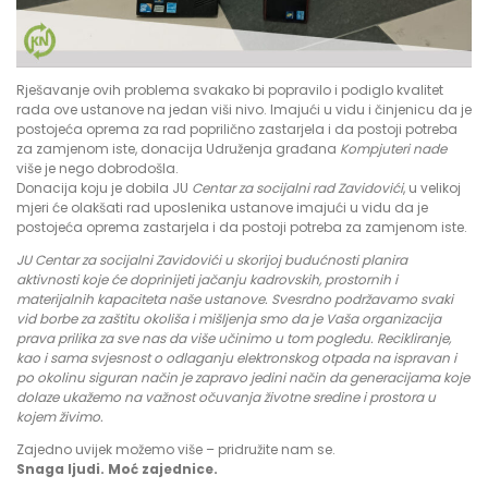
Rješavanje ovih problema svakako bi popravilo i podiglo kvalitet
rada ove ustanove na jedan viši nivo. Imajući u vidu i činjenicu da je
postojeća oprema za rad poprilično zastarjela i da postoji potreba
za zamjenom iste, donacija Udruženja građana
Kompjuteri nade
više je nego dobrodošla.
Donacija koju je dobila JU
Centar za socijalni rad Zavidovići
, u velikoj
mjeri će olakšati rad uposlenika ustanove imajući u vidu da je
postojeća oprema zastarjela i da postoji potreba za zamjenom iste.
JU Centar za socijalni Zavidovići u skorijoj budućnosti planira
aktivnosti koje će doprinijeti jačanju kadrovskih, prostornih i
materijalnih kapaciteta naše ustanove. Svesrdno podržavamo svaki
vid borbe za zaštitu okoliša i mišljenja smo da je Vaša organizacija
prava prilika za sve nas da više učinimo u tom pogledu. Recikliranje,
kao i sama svjesnost o odlaganju elektronskog otpada na ispravan i
po okolinu siguran način je zapravo jedini način da generacijama koje
dolaze ukažemo na važnost očuvanja životne sredine i prostora u
kojem živimo.
Zajedno uvijek možemo više – pridružite nam se.
Snaga ljudi. Moć zajednice.