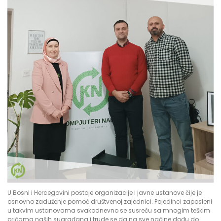
U Bosni i Hercegovini postoje organizacije i javne ustanove čije je
osnovno zaduženje pomoć društvenoj zajednici. Pojedinci zaposleni
u takvim ustanovama svakodnevno se susreću sa mnogim teškim
pričama naših sugrađana i trude se da na sve načine dođu do