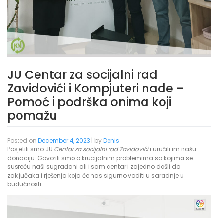
JU Centar za socijalni rad
Zavidovići i Kompjuteri nade –
Pomoć i podrška onima koji
pomažu
Posted on
December 4, 2023
|
by
Denis
Posjetili smo JU
Centar za socijalni rad Zavidovići
i uručili im našu
donaciju. Govorili smo o krucijalnim problemima sa kojima se
susreću naši sugrađani ali i sam centar i zajedno došli do
zaključaka i rješenja koja će nas sigurno voditi u saradnje u
budućnosti