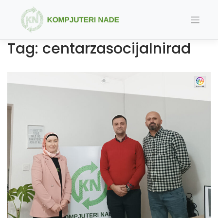
Skip
to
content
Tag:
centarzasocijalnirad