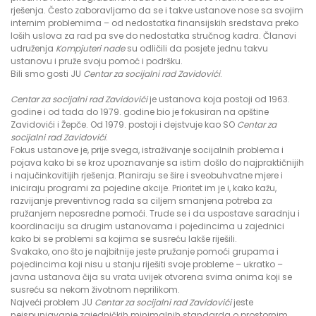
rješenja. Često zaboravljamo da se i takve ustanove nose sa svojim
internim problemima – od nedostatka finansijskih sredstava preko
loših uslova za rad pa sve do nedostatka stručnog kadra. Članovi
udruženja
Kompjuteri nade
su odličili da posjete jednu takvu
ustanovu i pruže svoju pomoć i podršku.
Bili smo gosti JU
Centar za socijalni rad Zavidovići
.
Centar za socijalni rad Zavidovići
je ustanova koja postoji od 1963.
godine i od tada do 1979. godine bio je fokusiran na opštine
Zavidovići i Žepče. Od 1979. postoji i dejstvuje kao SO
Centar za
socijalni rad Zavidovići
.
Fokus ustanove je, prije svega, istraživanje socijalnih problema i
pojava kako bi se kroz upoznavanje sa istim došlo do najpraktičnijih
i najučinkovitijih rješenja. Planiraju se šire i sveobuhvatne mjere i
iniciraju programi za pojedine akcije. Prioritet im je i, kako kažu,
razvijanje preventivnog rada sa ciljem smanjena potreba za
pružanjem neposredne pomoći. Trude se i da uspostave saradnju i
koordinaciju sa drugim ustanovama i pojedincima u zajednici
kako bi se problemi sa kojima se susreću lakše riješili.
Svakako, ono što je najbitnije jeste pružanje pomoći grupama i
pojedincima koji nisu u stanju riješiti svoje probleme – ukratko –
javna ustanova čija su vrata uvijek otvorena svima onima koji se
susreću sa nekom životnom neprilikom.
Najveći problem JU
Centar za socijalni rad Zavidovići
jeste
neispunjavanje zajedničkih minimalnih standarda o prostornim