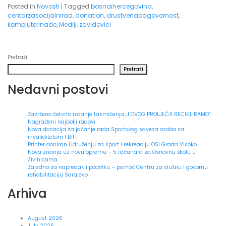
Posted in
Novosti
|
Tagged
bosnaihercegovina
,
centarzasocijalnirad
,
donation
,
drustvenaodgovornost
,
kompjuterinade
,
Mediji
,
zavidovici
Pretraži
Pretraži
Nedavni postovi
Završeno četvrto izdanje takmičenja „I OVOG PROLJEĆA RECIKLIRAMO“:
Nagrađeni najbolji radovi
Nova donacija za jačanje rada Sportskog saveza osoba sa
invaliditetom FBiH
Printer doniran Udruženju za sport i rekreaciju OSI Grada Visoko
Nova znanja uz novu opremu – 5 računara za Osnovnu školu u
Živinicama
Zajedno za napredak i podršku – pomoć Centru za slušnu i govornu
rehabilitaciju Sarajevo
Arhiva
August 2026
July 2026