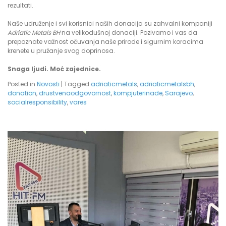
rezultati.
Naše udruženje i svi korisnici naših donacija su zahvalni kompaniji
Adriatic Metals BH
na velikodušnoj donaciji. Pozivamo i vas da
prepoznate važnost očuvanja naše prirode i sigurnim koracima
krenete u pružanje svog doprinosa.
Snaga ljudi. Moć zajednice.
Posted in
Novosti
|
Tagged
adriaticmetals
,
adriaticmetalsbh
,
donation
,
drustvenaodgovornost
,
kompjuterinade
,
Sarajevo
,
socialresponsibility
,
vares