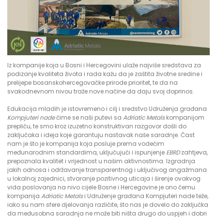
Iz kompanije koja u Bosni i Hercegovini ulaže najviše sredstava za
podizanje kvaliteta života i rada kažu da je zaštita životne sredine i
prelijepe bosanskohercegovačke prirode prioritet, te da na
svakodnevnom nivou traže nove načine da daju svoj doprinos.
Edukacija mladih je istovremeno i cilj i sredstvo Udruženja građana
Kompjuteri nade
čime se naši putevi sa
Adriatic Metals
kompanijom
prepliću, te smo kroz izuzetno konstruktivan razgovor došli do
zaključaka i ideja koje garantuju nastavak naše saradnje. Čast
nam je što je kompanija koja posluje prema vodećim
međunarodnim standardima, uključujući i ispunjenje
EBRD
zahtjeva,
prepoznala kvalitet i vrijednost u našim aktivnostima. Izgradnja
jakih odnosa i održavanje transparentnog i uključivog angažmana
u lokalnoj zajednici, stvaranje pozitivnog uticaja i širenje ovakvog
vida poslovanja na nivo cijele Bosne i Hercegovine je ono čemu
kompanija
Adriatic Metals
i Udruženje građana Kompjuteri nade teže,
iako su nam sfere djelovanja različite, što nas je dovelo do zaključka
da međusobna saradnja ne može biti ništa drugo do uspjeh i dobri