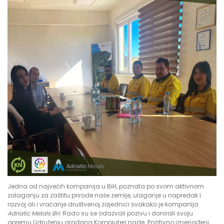
Jedna od najvećih kompanija u BiH, poznata po svom aktivnom
zalaganju za zaštitu prirode naše zemlje, ulaganje u napredak i
razvoj ali i vraćanje društvenoj zajednici svakako je kompanija
Adriatic Metals BH
. Rado su se odazvali pozivu i donirali svoju
opremu Udruženju građana Kompjuteri nade. Pozitivno iznenađeni