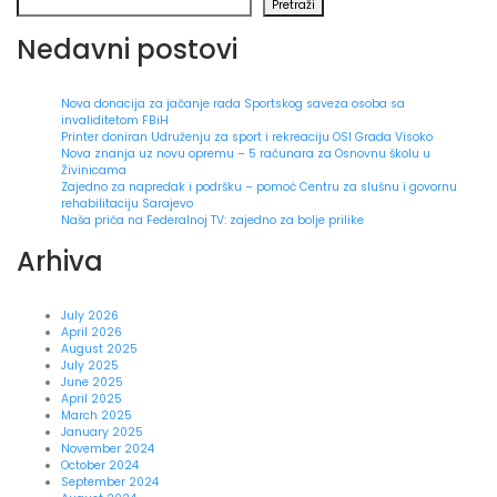
Pretraži
Nedavni postovi
Nova donacija za jačanje rada Sportskog saveza osoba sa
invaliditetom FBiH
Printer doniran Udruženju za sport i rekreaciju OSI Grada Visoko
Nova znanja uz novu opremu – 5 računara za Osnovnu školu u
Živinicama
Zajedno za napredak i podršku – pomoć Centru za slušnu i govornu
rehabilitaciju Sarajevo
Naša priča na Federalnoj TV: zajedno za bolje prilike
Arhiva
July 2026
April 2026
August 2025
July 2025
June 2025
April 2025
March 2025
January 2025
November 2024
October 2024
September 2024