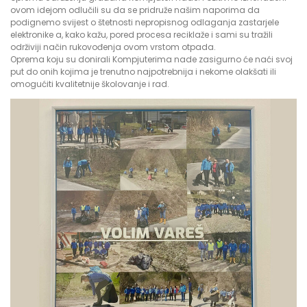
ovom idejom odlučili su da se pridruže našim naporima da
podignemo svijest o štetnosti nepropisnog odlaganja zastarjele
elektronike a, kako kažu, pored procesa reciklaže i sami su tražili
održiviji način rukovođenja ovom vrstom otpada.
Oprema koju su donirali Kompjuterima nade zasigurno će naći svoj
put do onih kojima je trenutno najpotrebnija i nekome olakšati ili
omogućiti kvalitetnije školovanje i rad.