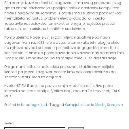
Bila nam je izuzetna čast biti sagovornicima ovog prepoznatljivog
glasa bh radiofrekvencija, i podijeliti priču o nastanku Kompjutera
nade s njegovim slušaocima. Dotakli smo se uticaja potrošačkog
mentaliteta na rastući problem elektro-otpada, ali i često
zaboravljene, socio-ekonomske strane koja je najčešće presudni
faktor u pitanju pristupa tehničkim sredstvima.
Kompjuterima Nade je uvijek zanimljivo naučiti više od naših
sagovornika iz različitih sfera života o tome kako tehnologija utiče
na njihove navike i potrebe. Iz perspektive dugogodišnje medijske
karijere, vidjeli smo da pored savladanih izazova, naš domaćin Emir
Cocalić vidi i mnoštvo prilika za radijski medij u eri digitalizacije.
Drago nam je što su našu ideju prepoznali etablirane medijske
ličnosti, pa je ovaj razgovor našem timu volontera poslužio kao
snažan vjetar u leđa za dalji rad.
Hvala HIT FM Radiju na pozivu, a njih možete pratiti uživo preko
interneta na stranici https://hitfm.ba/ , kao i na FM frekvenciji 104.9
MHz.
Posted in
Uncategorized
|
Tagged
Kompjuteri nade
,
Mediji
,
Sarajevo
Pretraži