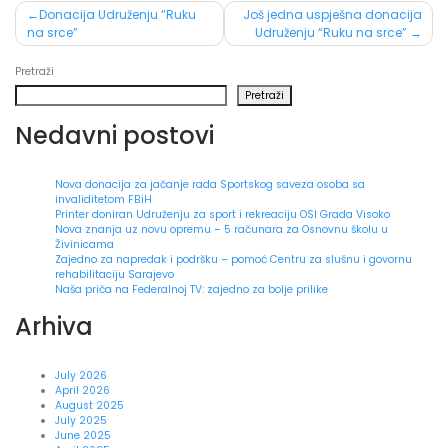
Post
Donacija Udruženju “Ruku
Još jedna uspješna donacija
na srce”
Udruženju “Ruku na srce”
navigation
Pretraži
Pretraži
Nedavni postovi
Nova donacija za jačanje rada Sportskog saveza osoba sa
invaliditetom FBiH
Printer doniran Udruženju za sport i rekreaciju OSI Grada Visoko
Nova znanja uz novu opremu – 5 računara za Osnovnu školu u
Živinicama
Zajedno za napredak i podršku – pomoć Centru za slušnu i govornu
rehabilitaciju Sarajevo
Naša priča na Federalnoj TV: zajedno za bolje prilike
Arhiva
July 2026
April 2026
August 2025
July 2025
June 2025