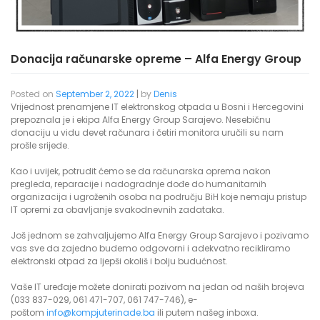
Donacija računarske opreme – Alfa Energy Group
Posted on
September 2, 2022
|
by
Denis
Vrijednost prenamjene IT elektronskog otpada u Bosni i Hercegovini
prepoznala je i ekipa Alfa Energy Group Sarajevo. Nesebičnu
donaciju u vidu devet računara i četiri monitora uručili su nam
prošle srijede.
Kao i uvijek, potrudit ćemo se da računarska oprema nakon
pregleda, reparacije i nadogradnje dođe do humanitarnih
organizacija i ugroženih osoba na području BiH koje nemaju pristup
IT opremi za obavljanje svakodnevnih zadataka.
Još jednom se zahvaljujemo Alfa Energy Group Sarajevo i pozivamo
vas sve da zajedno budemo odgovorni i adekvatno recikliramo
elektronski otpad za ljepši okoliš i bolju budućnost.
Vaše IT uređaje možete donirati pozivom na jedan od naših brojeva
(033 837-029, 061 471-707, 061 747-746), e-
poštom
info@kompjuterinade.ba
ili putem našeg inboxa.