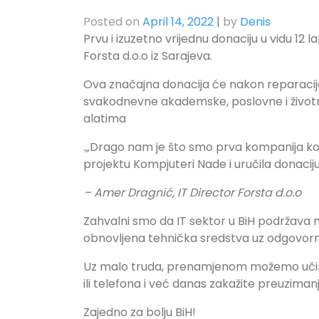
Posted on
April 14, 2022
|
by
Denis
Prvu i izuzetno vrijednu donaciju u vidu 12 
Forsta d.o.o iz Sarajeva.
Ova značajna donacija će nakon reparacije 
svakodnevne akademske, poslovne i životne 
alatima
.„Drago nam je što smo prva kompanija koj
projektu Kompjuteri Nade i uručila donaciju,
– Amer Dragnić, IT Director Forsta d.o.o
Zahvalni smo da IT sektor u BiH podržava m
obnovljena tehnička sredstva uz odgovorn
Uz malo truda, prenamjenom možemo učini
ili telefona i već danas zakažite preuziman
Zajedno za bolju BiH!