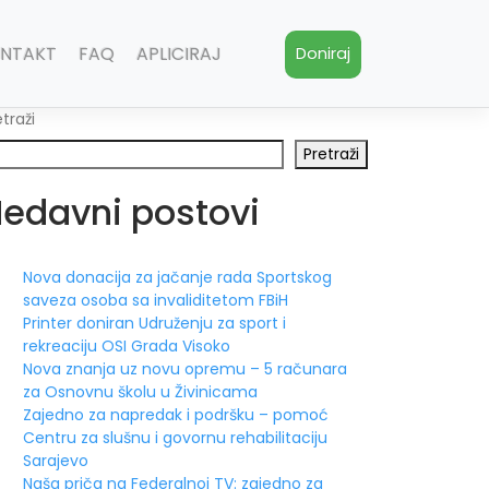
NTAKT
FAQ
APLICIRAJ
Doniraj
etraži
Pretraži
edavni postovi
Nova donacija za jačanje rada Sportskog
saveza osoba sa invaliditetom FBiH
Printer doniran Udruženju za sport i
rekreaciju OSI Grada Visoko
Nova znanja uz novu opremu – 5 računara
za Osnovnu školu u Živinicama
Zajedno za napredak i podršku – pomoć
Centru za slušnu i govornu rehabilitaciju
Sarajevo
Naša priča na Federalnoj TV: zajedno za