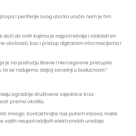
laptopa i periferije ovog utorka uručio nam je tim
doći do onih kojima je najpotrebnija i olakšati im
okolnosti, kao i pristup digitalnim informacijama i
a je na području Bosne i Hercegovine pristupila
 te se radujemo daljolj saradnji u budućnosti.”
isiju izgradnje društvene zajednice kroz
ost prema okolišu.
ti mnogo. Kontaktirajte nas putem inboxa, maila
je vaših neupotrebljivih elektronskih uređaja.